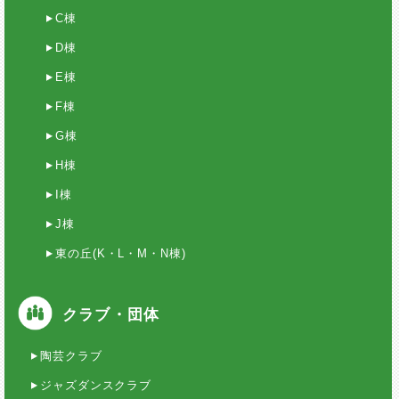
C棟
D棟
E棟
F棟
G棟
H棟
I棟
J棟
東の丘(K・L・M・N棟)
クラブ・団体
陶芸クラブ
ジャズダンスクラブ