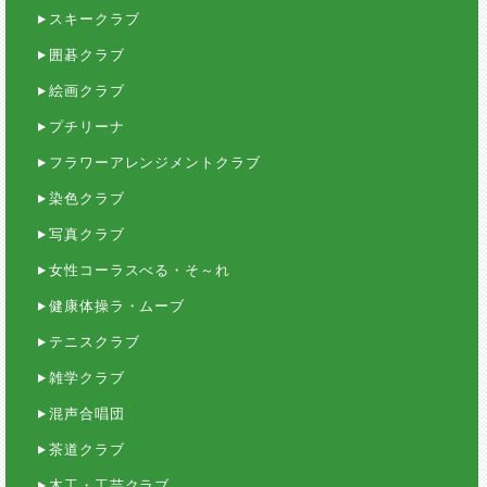
スキークラブ
囲碁クラブ
絵画クラブ
プチリーナ
フラワーアレンジメントクラブ
染色クラブ
写真クラブ
女性コーラスべる・そ～れ
健康体操ラ・ムーブ
テニスクラブ
雑学クラブ
混声合唱団
茶道クラブ
木工・工芸クラブ