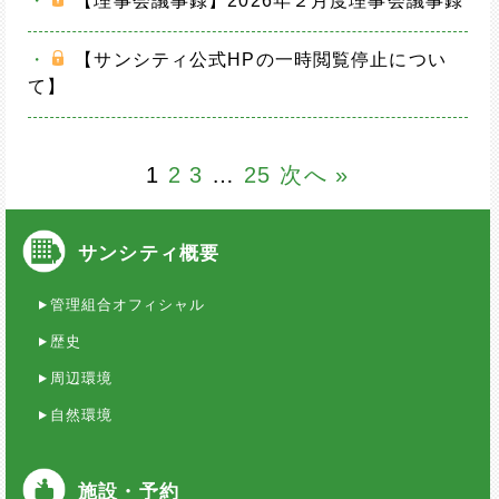
・
【理事会議事録】2026年２月度理事会議事録
・
【サンシティ公式HPの一時閲覧停止につい
て】
1
2
3
…
25
次へ »
サンシティ概要
管理組合オフィシャル
歴史
周辺環境
自然環境
施設・予約