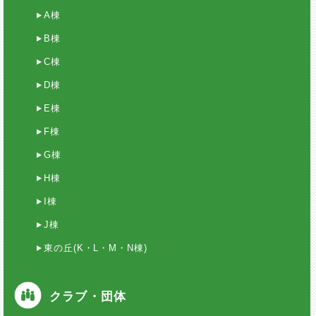
A棟
B棟
C棟
D棟
E棟
F棟
G棟
H棟
I棟
J棟
東の丘(K・L・M・N棟)
クラブ・団体