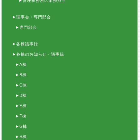
管理事務所の業務担当
理事会・専門部会
専門部会
各棟議事録
各棟のお知らせ・議事録
A棟
B棟
C棟
D棟
E棟
F棟
G棟
H棟