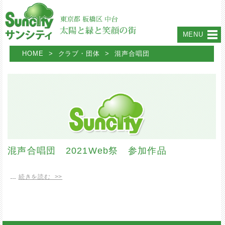
MENU
HOME
>
クラブ・団体
>
混声合唱団
混声合唱団 2021Web祭 参加作品
…
続きを読む >>