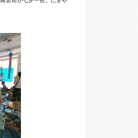
、商店街が七夕一色。にぎや