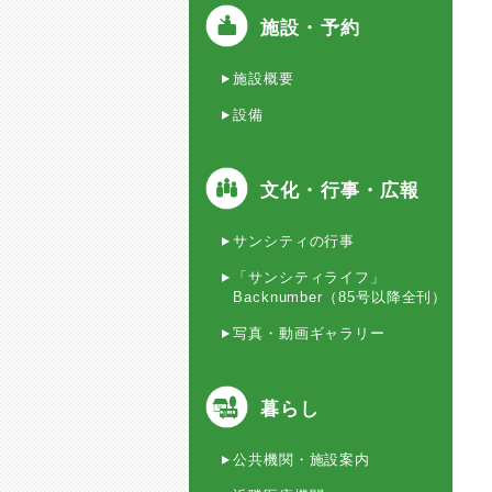
施設・予約
施設概要
設備
文化・行事・広報
サンシティの行事
「サンシティライフ」
Backnumber（85号以降全刊）
写真・動画ギャラリー
暮らし
公共機関・施設案内