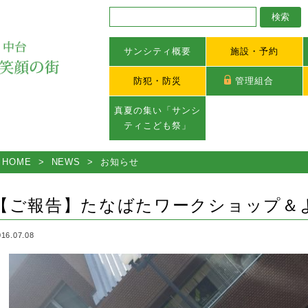
サンシティ概要
施設・予約
防犯・防災
管理組合
真夏の集い「サンシ
ティこども祭」
HOME
>
NEWS
>
お知らせ
【ご報告】たなばたワークショップ＆
016.07.08