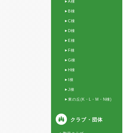
A棟
B棟
C棟
D棟
E棟
F棟
G棟
H棟
I棟
J棟
東の丘(K・L・M・N棟)
クラブ・団体