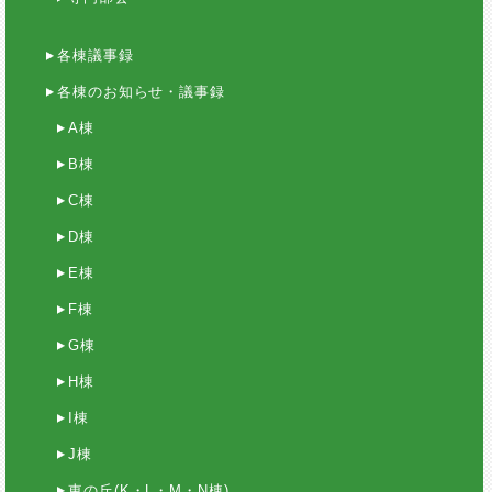
各棟議事録
各棟のお知らせ・議事録
A棟
B棟
C棟
D棟
E棟
F棟
G棟
H棟
I棟
J棟
東の丘(K・L・M・N棟)