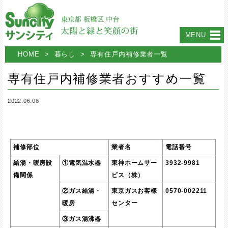
MENU
HOME
>
暮らし
>
専有住戸内補修業者一覧
専有住戸内補修業者おすすめ一覧
2022.06.08
補修部位
業者名
電話番号
給湯・暖房設
①電気温水器
東神ホームサー
3932-9981
備関係
ビス（株）
②ガス給湯・
東京ガスお客様
0570-002211
暖房
センター
③ガス湯沸器