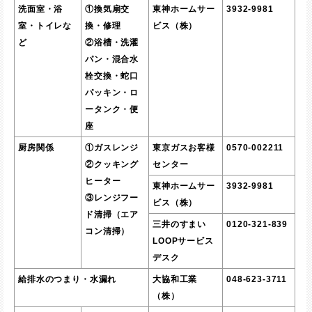
洗面室・浴
①換気扇交
東神ホームサー
3932-9981
室・トイレな
換・修理
ビス（株）
ど
②浴槽・洗濯
パン・混合水
栓交換・蛇口
パッキン・ロ
ータンク・便
座
厨房関係
①ガスレンジ
東京ガスお客様
0570-002211
②クッキング
センター
ヒーター
東神ホームサー
3932-9981
③レンジフー
ビス（株）
ド清掃（エア
三井のすまい
0120-321-839
コン清掃）
LOOPサービス
デスク
給排水のつまり・水漏れ
大協和工業
048-623-3711
（株）