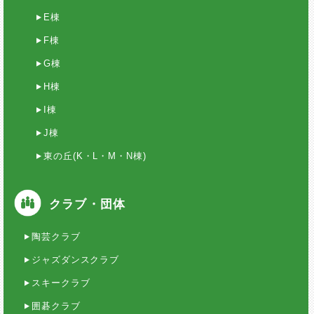
E棟
F棟
G棟
H棟
I棟
J棟
東の丘(K・L・M・N棟)
クラブ・団体
陶芸クラブ
ジャズダンスクラブ
スキークラブ
囲碁クラブ