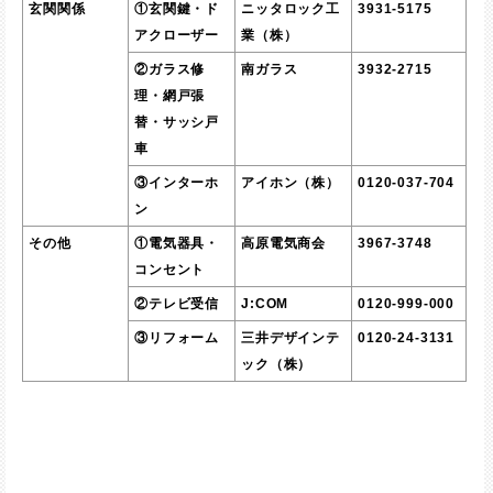
玄関関係
①玄関鍵・ド
ニッタロック工
3931-5175
アクローザー
業（株）
②ガラス修
南ガラス
3932-2715
理・網戸張
替・サッシ戸
車
③インターホ
アイホン（株）
0120-037-704
ン
その他
①電気器具・
高原電気商会
3967-3748
コンセント
②テレビ受信
J:COM
0120-999-000
③リフォーム
三井デザインテ
0120-24-3131
ック（株）