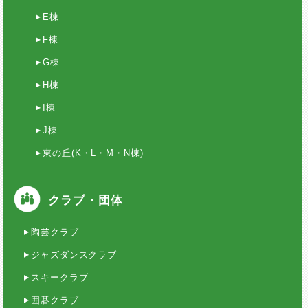
E棟
F棟
G棟
H棟
I棟
J棟
東の丘(K・L・M・N棟)
クラブ・団体
陶芸クラブ
ジャズダンスクラブ
スキークラブ
囲碁クラブ