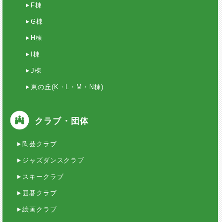
F棟
G棟
H棟
I棟
J棟
東の丘(K・L・M・N棟)
クラブ・団体
陶芸クラブ
ジャズダンスクラブ
スキークラブ
囲碁クラブ
絵画クラブ