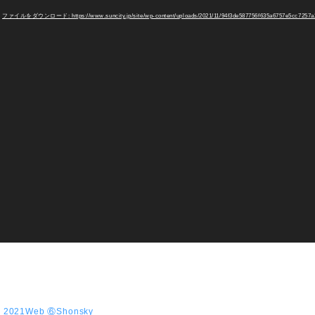
ファイルをダウンロード: https://www.suncity.jp/site/wp-content/uploads/2021/11/94f3de587756f635a6757e5cc7257a
←
2021Web ⑥Shonsky