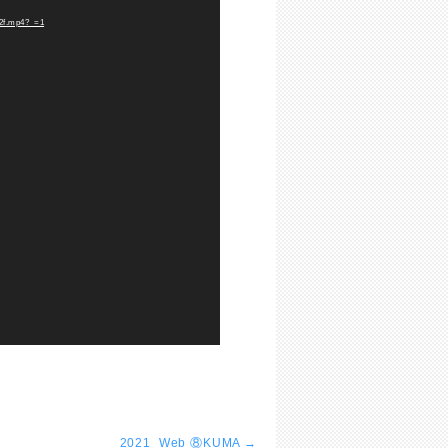
2f.mp4?_=1
2021_Web ⑧KUMA
→