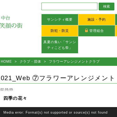
サンシティ概要
施設・予約
防犯・防災
管理組合
真夏の集い「サンシ
ティこども祭」
HOME
>
クラブ・団体
>
フラワーアレンジメントクラブ
2021_Web ⑦フラワーアレンジメント
022.05.05
四季の花々
Media error: Format(s) not supported or source(s) not found