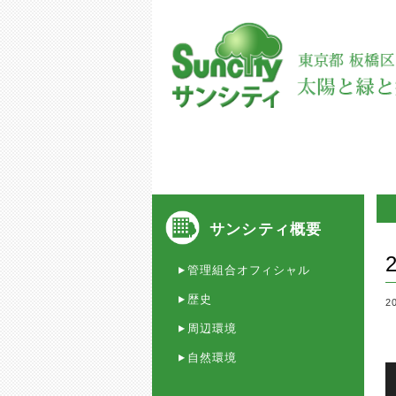
サンシティ概要
管理組合オフィシャル
歴史
2
周辺環境
自然環境
動
画