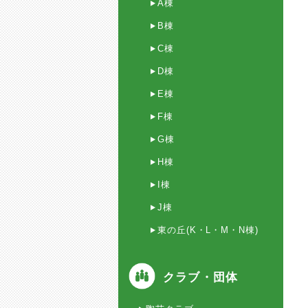
A棟
B棟
C棟
D棟
E棟
F棟
G棟
H棟
I棟
J棟
東の丘(K・L・M・N棟)
クラブ・団体