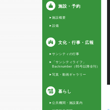
プ
施設・予約
レ
ー
ヤ
施設概要
ー
設備
文化・行事・広報
サンシティの行事
「サンシティライフ」
Backnumber（85号以降全刊）
写真・動画ギャラリー
暮らし
公共機関・施設案内