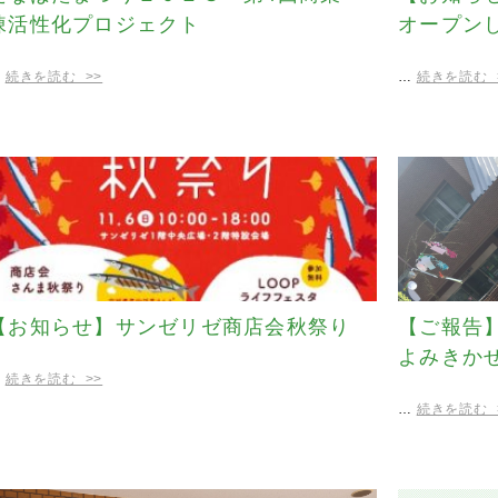
棟活性化プロジェクト
オープン
…
続きを読む >>
…
続きを読む 
【お知らせ】サンゼリゼ商店会秋祭り
【ご報告
よみきか
…
続きを読む >>
…
続きを読む 