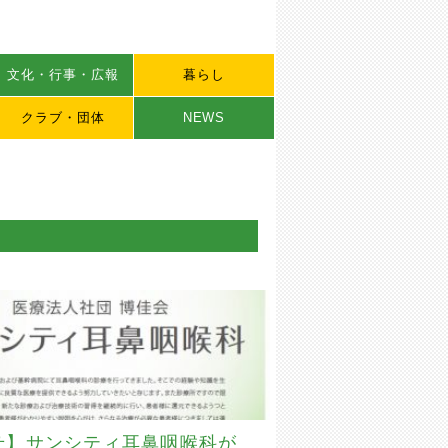
文化・行事・広報
暮らし
クラブ・団体
NEWS
せ】サンシティ耳鼻咽喉科が