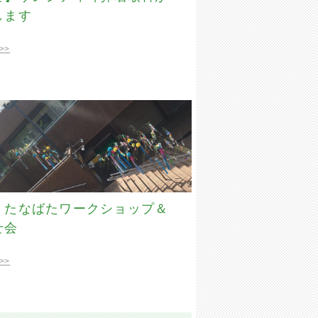
します
>>
】たなばたワークショップ＆
せ会
>>