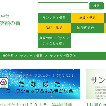
サンシティ概要
施設・予約
防犯・防災
管理組合
真夏の集い「サンシ
ティこども祭」
HOME
>
サンシティ概要
>
サンゼリゼ商店街
たなばたまつり２０１８ 第4回商業
【お知ら