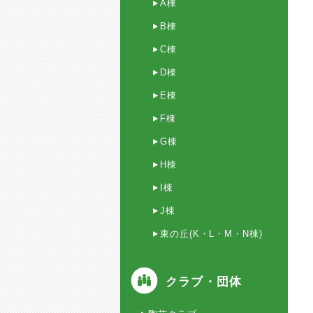
A棟
B棟
C棟
D棟
E棟
F棟
G棟
H棟
I棟
J棟
東の丘(K・L・M・N棟)
クラブ・団体