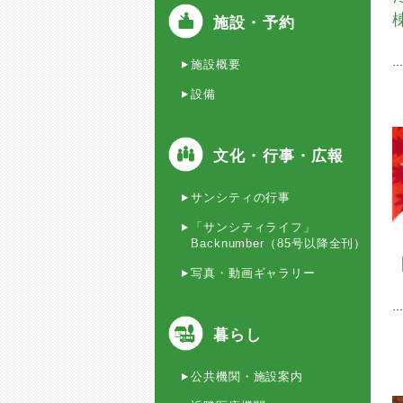
施設・予約
施設概要
設備
文化・行事・広報
サンシティの行事
「サンシティライフ」
Backnumber（85号以降全刊）
写真・動画ギャラリー
暮らし
公共機関・施設案内