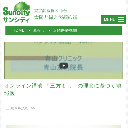
MENU
HOME
>
暮らし
>
近隣医療機関
オンライン講演 「三方よし」の理念に基づく地
域医
…
続きを読む >>