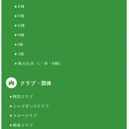
E棟
F棟
G棟
H棟
I棟
J棟
東の丘(K・L・M・N棟)
クラブ・団体
陶芸クラブ
ジャズダンスクラブ
スキークラブ
囲碁クラブ