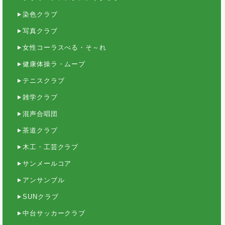
染色クラブ
写真クラブ
女性コーラスべる・そ～れ
健康体操ラ・ムーブ
テニスクラブ
雑学クラブ
混声合唱団
茶道クラブ
木工・工芸クラブ
サンメールコア
アンサンブル
SUNクラブ
中台サッカークラブ