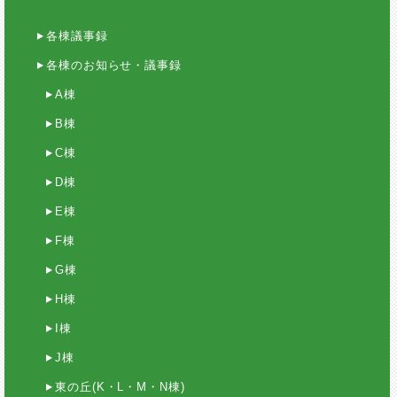
各棟議事録
各棟のお知らせ・議事録
A棟
B棟
C棟
D棟
E棟
F棟
G棟
H棟
I棟
J棟
東の丘(K・L・M・N棟)