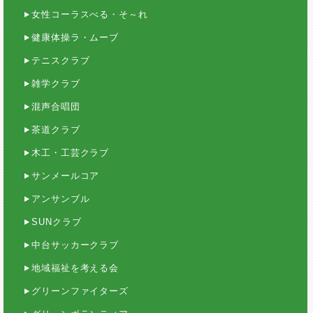
女性コーラスべる・そ～れ
健康体操ラ・ムーブ
テニスクラブ
雑学クラブ
混声合唱団
茶道クラブ
木工・工芸クラブ
サンメールコア
アンサンブル
SUNクラブ
中台サッカークラブ
地域福祉を考える会
グリーンファイターズ