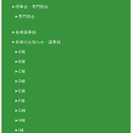
理事会・専門部会
専門部会
各棟議事録
各棟のお知らせ・議事録
A棟
B棟
C棟
D棟
E棟
F棟
G棟
H棟
I棟